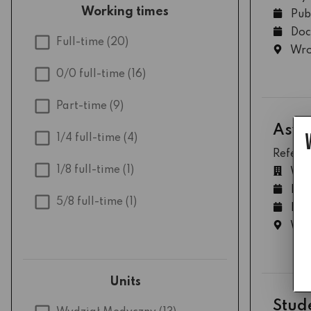
Working times
Pub
Doc
Full-time
(20)
Wro
0/0 full-time
(16)
Part-time
(9)
Asys
1/4 full-time
(4)
Refere
1/8 full-time
(1)
Wyd
Pub
5/8 full-time
(1)
Doc
Wro
Units
Stud