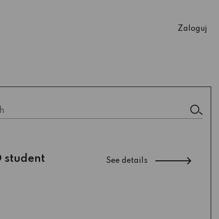
Zaloguj
h
D student
See details