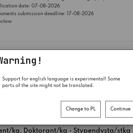
lication date: 07-08-2026
uments submission deadline: 17-08-2026
cław
tent/ka
Warning!
nce number: AS/6/W02/K07/2026
ział Budownictwa Lądowego i Wodnego (W2)
Support for english language is experimental! Some
lication date: 07-08-2026
parts of the site might not be translated.
uments submission deadline: 17-08-2026
cław
Change to PL
Continue
ent/ka, Doktorant/ka - Stypendysta/stka