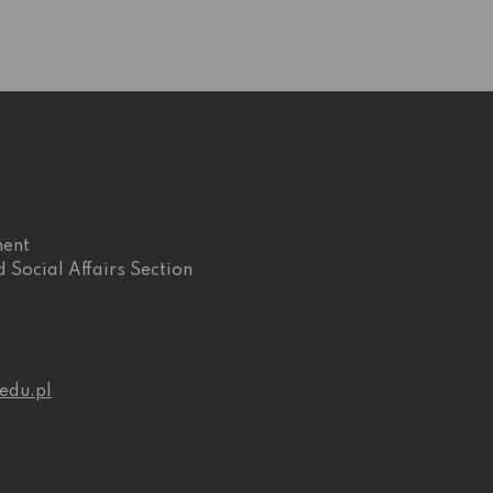
ment
 Social Affairs Section
du.pl