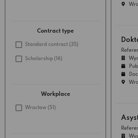
Wro
Contract type
Dokt
Standard contract
(35)
Refere
Wydz
Scholarship
(16)
Pub
Doc
Wro
Workplace
Wrocław
(51)
Asys
Refere
Wyd