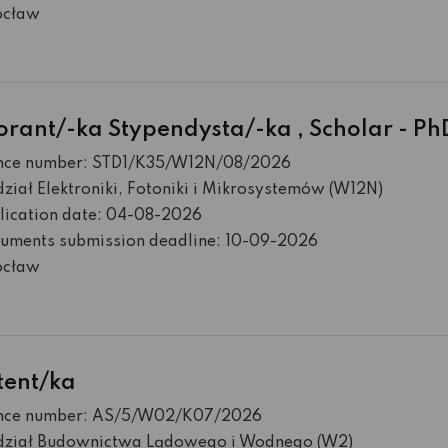
cław
orant/-ka Stypendysta/-ka , Scholar - Ph
nce number: STD1/K35/W12N/08/2026
iał Elektroniki, Fotoniki i Mikrosystemów (W12N)
lication date: 04-08-2026
uments submission deadline: 10-09-2026
cław
tent/ka
nce number: AS/5/W02/K07/2026
ział Budownictwa Lądowego i Wodnego (W2)