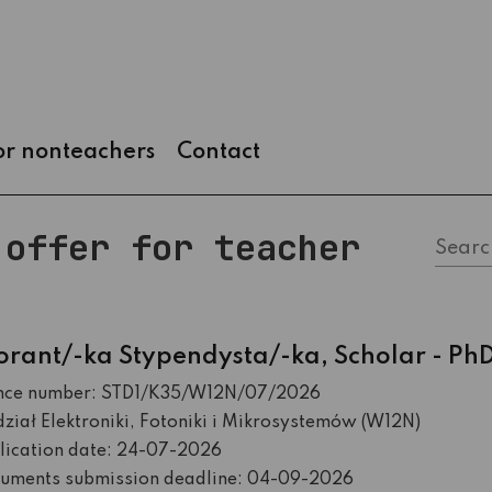
for nonteachers
Contact
 offer for teacher
Searc
orant/-ka Stypendysta/-ka, Scholar - Ph
nce number: STD1/K35/W12N/07/2026
iał Elektroniki, Fotoniki i Mikrosystemów (W12N)
lication date: 24-07-2026
uments submission deadline: 04-09-2026