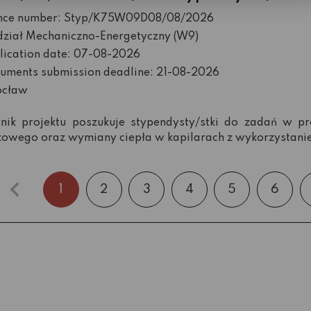
nce number: Styp/K75W09D08/08/2026
ział Mechaniczno-Energetyczny (W9)
lication date: 07-08-2026
uments submission deadline: 21-08-2026
cław
nik projektu poszukuje stypendysty/stki do zadań w pr
owego oraz wymiany ciepła w kapilarach z wykorzystani
1
2
3
4
5
6