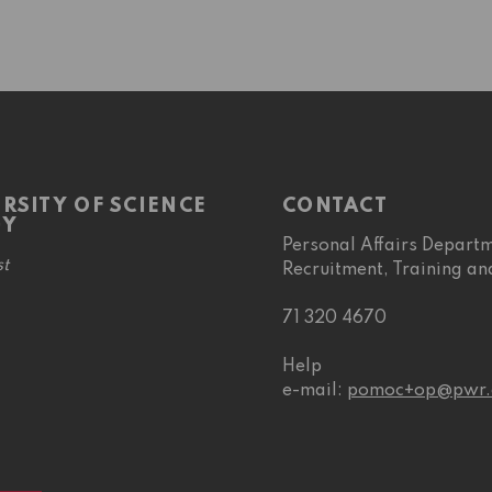
RSITY OF SCIENCE
CONTACT
GY
Personal Affairs Depart
t
Recruitment, Training and
71 320 4670
Help
e-mail:
pomoc+op@pwr.e