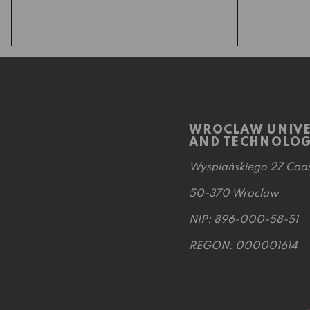
Wydział Inżynierii
Środowiska
(2)
Wydział Matematyki
(2)
Wydział Geoinżynierii,
Górnictwa i Geologii
(1)
WROCLAW UNIVE
Zespół Asystentów ds. Kadr
AND TECHNOLO
(1)
Wyspiańskiego 27 Coas
50-370 Wroclaw
NIP: 896-000-58-51
REGON: 000001614