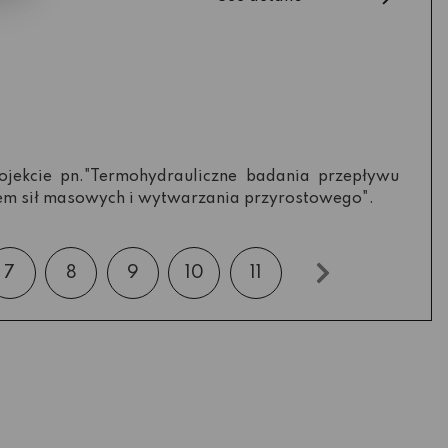
ojekcie pn."Termohydrauliczne badania przepływu
em sił masowych i wytwarzania przyrostowego".
7
8
9
10
11