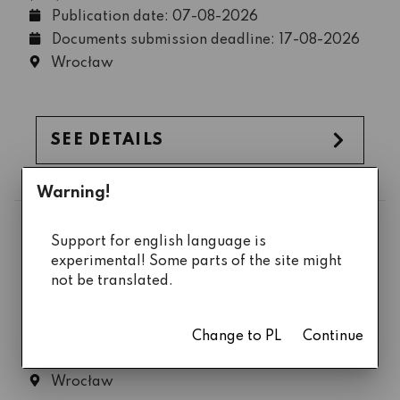
Publication date: 07-08-2026
Documents submission deadline: 17-08-2026
Wrocław
SEE DETAILS
Warning!
Asystent/ka
Support for english language is
experimental! Some parts of the site might
Reference number: AS/6/W02/K07/2026
not be translated.
Wydział Budownictwa Lądowego i Wodnego
(W2)
Publication date: 07-08-2026
Change to PL
Continue
Documents submission deadline: 17-08-2026
Wrocław